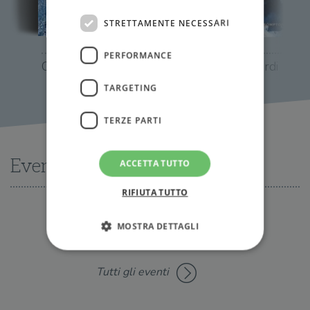
STRETTAMENTE NECESSARI
PERFORMANCE
Cadavere nei ghiacci
Morte nei fiordi
TARGETING
TERZE PARTI
Eventi
ACCETTA TUTTO
RIFIUTA TUTTO
MOSTRA DETTAGLI
Nessun evento disponibile al momento
Tutti gli eventi
Strettamente necessari
Performance
Targeting
Terze parti