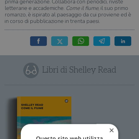
prima generazione. Collabora con periodici, riviste
letterarie e accademiche.
Come il fiume
, il suo primo
romanzo, è ispirato al paesaggio da cui proviene ed è
in corso di pubblicazione in trenta paesi.
Libri di Shelley Read
×
Questo sito web utilizza