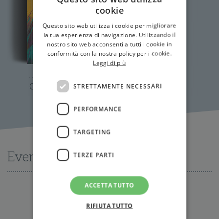
cookie
Questo sito web utilizza i cookie per migliorare
la tua esperienza di navigazione. Utilizzando il
nostro sito web acconsenti a tutti i cookie in
conformità con la nostra policy per i cookie.
Leggi di più
Come il fiume
STRETTAMENTE NECESSARI
PERFORMANCE
TARGETING
Eventi
TERZE PARTI
ACCETTA TUTTO
Nessun evento disponibile al momento
RIFIUTA TUTTO