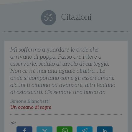
Strettamente necessari
Performance
Citazioni
Targeting
Terze parti
I cookie strettamente necessari consentono le
funzionalità principali del sito web come
l'accesso dell'utente e la gestione dell'account. Il
sito web non può essere utilizzato
correttamente senza i cookie strettamente
Mi soffermo a guardare le onde che
necessari.
arrivano di poppa. Passo ore intere a
Fornitore
/
Nome
Scadenza
Desc
osservarle, seduto al tavolo di carteggio.
Dominio
Non ce n'è mai una uguale all'altra... Le
wordpress_test_cookie
Sessione
Wor
Automattic
imp
Inc.
onde si comportano come gli esseri umani:
ques
.illibraio.it
alcuni ti aiutano ad avanzare, altri tentano
quan
alla
di ostacolarti. C'è sempre una barca da
login
vien
governare e un oceano da attraversare
Simone Bianchetti
util
verif
nella vita.
Un oceano di sogni
bro
è im
per 
o rif
da
cook