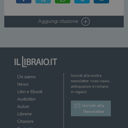
wordpress_sec_[hash]
.illibraio.it
Sessione
Usat
gesti
sess
uten
sul s
Aggiungi citazione
wordpress_logged_in_[hash]
.illibraio.it
Sessione
Usat
gesti
sess
uten
sul s
CookieScriptConsent
1 mese
Memo
CookieScript
stat
.illibraio.it
cons
cook
dell
il d
corr
Iscriviti alla nostra
Chi siamo
newsletter: ricevi news,
msToken
.tiktok.com
1
Ques
News
anticipazioni e romanzi
settimana
vien
Libri e Ebook
3 giorni
util
in regalo!
scop
Audiolibri
aute
e si
Iscriviti alla
Autori
assi
Newsletter
che 
Librerie
rim
regis
Citazioni
i lor
sian