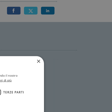
×
ndo il nostro
gi di più
TERZE PARTI