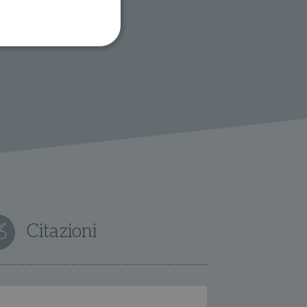
ione dell'account. Il sito
 pagina di login. Il
 Web è impostato per
sito
sito
Citazioni
te per il dominio corrente.
azione e sicurezza,
i loro dati siano protetti
no con i suoi servizi.