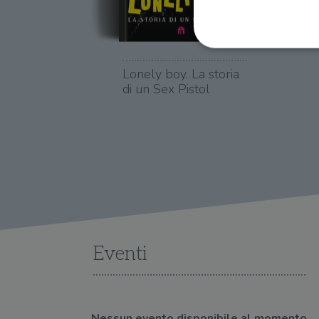
Lonely boy. La storia
di un Sex Pistol
I cookie strettamente necessa
web non può essere utilizza
Nome
wordpress_test_cookie
wordpress_sec_[hash]
wordpress_logged_in_[ha
Eventi
CookieScriptConsent
msToken
Nessun evento disponibile al momento