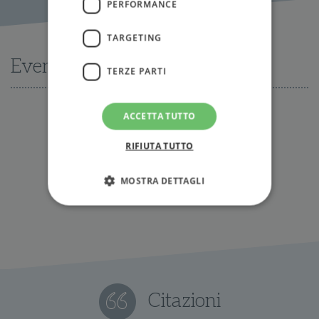
PERFORMANCE
TARGETING
Eventi
TERZE PARTI
ACCETTA TUTTO
Nessun evento disponibile al momento
RIFIUTA TUTTO
Tutti gli eventi
MOSTRA DETTAGLI
Strettamente necessari
Performance
Targeting
Terze parti
I cookie strettamente necessari consentono le
funzionalità principali del sito web come
Citazioni
l'accesso dell'utente e la gestione dell'account. Il
sito web non può essere utilizzato