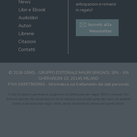
News
sul s
anticipazioni e romanzi
Libri e Ebook
in regalo!
CookieScriptConsent
1 mese
Memo
CookieScript
stat
.illibraio.it
Audiolibri
cons
cook
Iscriviti alla
Autori
dell
Newsletter
il d
Librerie
corr
Citazioni
msToken
.tiktok.com
1
Ques
Contatti
settimana
vien
3 giorni
util
scop
aute
e si
assi
© 2026 GEMS - GRUPPO EDITORIALE MAURI SPAGNOL SPA - VIA
che 
GHERARDINI 10, 20145 MILANO
rim
regis
P.IVA 04997960960 -
Informativa sul trattamento dei dati personali
i lor
sian
Il sito ilLibraio.it partecipa ai programmi di affiliazione dei negozi IBS.it e Amazon EU,
qua
forme di accordo che consentono ai siti di recepire una piccola quota dei ricavi sui prodotti
nav
linkati e poi acquistati dagli utenti, senza variazione di prezzo per questi ultimi.
attra
sito
inte
con 
servi