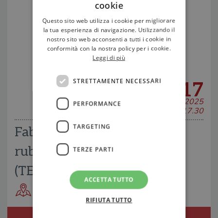
cookie
Questo sito web utilizza i cookie per migliorare
la tua esperienza di navigazione. Utilizzando il
nostro sito web acconsenti a tutti i cookie in
conformità con la nostra policy per i cookie.
Leggi di più
STRETTAMENTE NECESSARI
17
MAGGIO 2025
PERFORMANCE
H 17.30
TARGETING
Fabio Pozzo presenta "Ho
rubato al re d'Inghilterra"
TERZE PARTI
(TEA) a Savona
ACCETTA TUTTO
Libreria Libraccio
RIFIUTA TUTTO