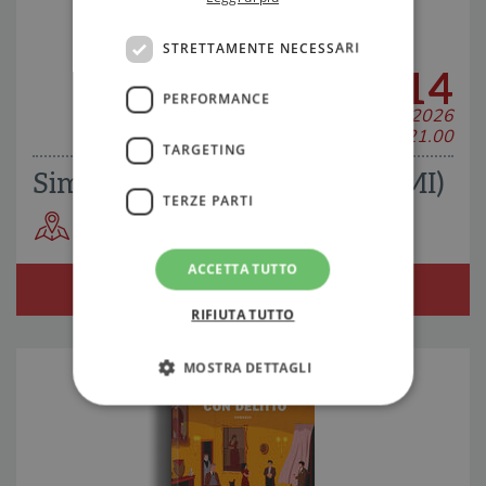
STRETTAMENTE NECESSARI
14
PERFORMANCE
MAGGIO 2026
H 21.00
TARGETING
Simone Tempia a Legnano (MI)
TERZE PARTI
Antica Serra Pisoni
ACCETTA TUTTO
RIFIUTA TUTTO
MOSTRA DETTAGLI
Strettamente necessari
Performance
Targeting
Terze parti