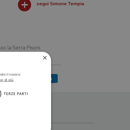
segui Simone Tempia
o la Serra Pisoni.
×
ndo il nostro
gi di più
TERZE PARTI