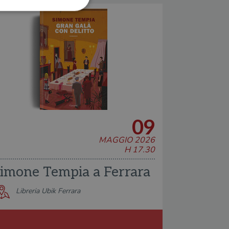
ione dell'account. Il sito
 pagina di login. Il
 Web è impostato per
09
sito
MAGGIO 2026
sito
H 17.30
te per il dominio corrente.
imone Tempia a Ferrara
azione e sicurezza,
i loro dati siano protetti
Libreria Ubik Ferrara
no con i suoi servizi.