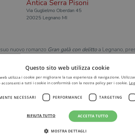
Antica Serra Pisoni
Via Guglielmo Oberdan 45
20025 Legnano MI
l suo nuovo romanzo
Gran galà con delitto
a Legnano, press
Questo sito web utilizza cookie
web utilizza i cookie per migliorare la tua esperienza di navigazione. Utilizza
 acconsenti a tutti i cookie in conformità con la nostra policy per i cookie.
Leg
MENTE NECESSARI
PERFORMANCE
TARGETING
Altri eventi con Simone Tempia
RIFIUTA TUTTO
ACCETTA TUTTO
MOSTRA DETTAGLI