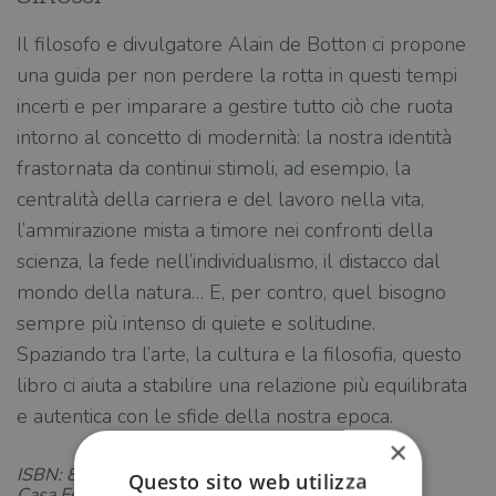
Il filosofo e divulgatore Alain de Botton ci propone
una guida per non perdere la rotta in questi tempi
incerti e per imparare a gestire tutto ciò che ruota
intorno al concetto di modernità: la nostra identità
frastornata da continui stimoli, ad esempio, la
centralità della carriera e del lavoro nella vita,
l’ammirazione mista a timore nei confronti della
scienza, la fede nell’individualismo, il distacco dal
mondo della natura… E, per contro, quel bisogno
sempre più intenso di quiete e solitudine.
Spaziando tra l’arte, la cultura e la filosofia, questo
libro ci aiuta a stabilire una relazione più equilibrata
e autentica con le sfide della nostra epoca.
×
ISBN: 8823530598
Questo sito web utilizza
Casa Editrice: Guanda