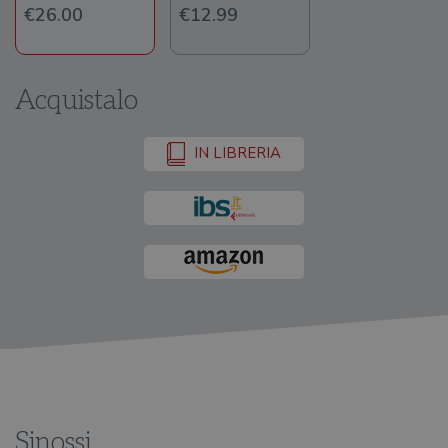
€26.00
€12.99
Acquistalo
IN LIBRERIA
Sinossi