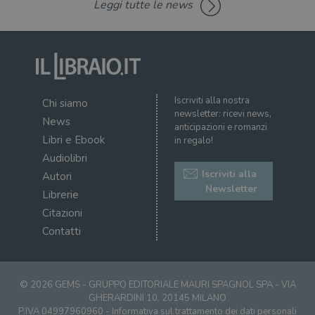
Leggi tutte le news
msToken
.tiktok.com
1
Ques
settimana
vien
3 giorni
util
scop
aute
e si
assi
che 
rim
regis
Iscriviti alla nostra
Chi siamo
i lor
newsletter: ricevi news,
sian
News
qua
anticipazioni e romanzi
nav
Libri e Ebook
in regalo!
attra
sito
Audiolibri
inte
con 
Iscriviti alla
Autori
servi
Newsletter
Librerie
Citazioni
Contatti
Fornitore
Nome
/
Scadenza
Descrizione
© 2026 GEMS - GRUPPO EDITORIALE MAURI SPAGNOL SPA - VIA
Fornitore
Dominio
Fornitore
/
Nome
GHERARDINI 10, 20145 MILANO
Scadenza
Des
Nome
/
Scadenza
Dominio
Descrizione
P.IVA 04997960960 -
Informativa sul trattamento dei dati personali
_ga_RXJCD2NFMF
.illibraio.it
1 anno 1
Questo cookie
Dominio