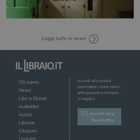
dell
il d
corr
msToken
.tiktok.com
1
Ques
settimana
vien
3 giorni
util
scop
Leggi tutte le news
aute
e si
assi
che 
rim
regis
i lor
sian
qua
nav
Iscriviti alla nostra
Chi siamo
attra
sito
newsletter: ricevi news,
News
inte
anticipazioni e romanzi
con 
Libri e Ebook
in regalo!
servi
Audiolibri
Iscriviti alla
Autori
Newsletter
Librerie
Citazioni
Fornitore
Contatti