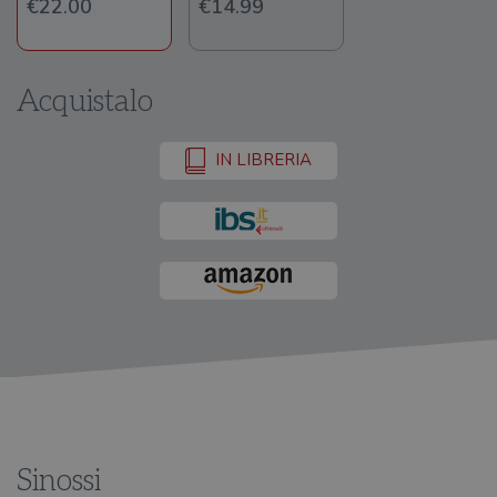
€22.00
€14.99
Acquistalo
IN LIBRERIA
Sinossi