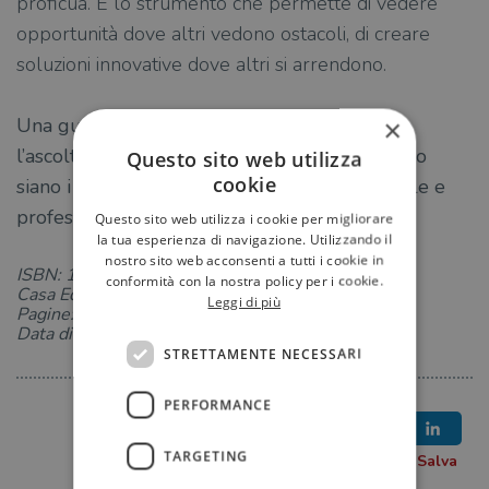
proficua. È lo strumento che permette di vedere
opportunità dove altri vedono ostacoli, di creare
soluzioni innovative dove altri si arrendono.
Una guida rivoluzionaria che ci insegna come
×
l’ascolto autentico e la comprensione dell’altro
Questo sito web utilizza
cookie
siano i veri catalizzatori del successo personale e
professionale.
Questo sito web utilizza i cookie per migliorare
la tua esperienza di navigazione. Utilizzando il
nostro sito web acconsenti a tutti i cookie in
ISBN: 1222201437
conformità con la nostra policy per i cookie.
Casa Editrice: Vallardi
Leggi di più
Pagine: 320
Data di uscita: 21-03-2025
STRETTAMENTE NECESSARI
PERFORMANCE
TARGETING