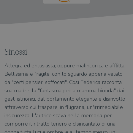
Sinossi
Allegra ed entusiasta, oppure malinconica e afflitta.
Bellissima e fragile, con lo sguardo appena velato
da "certi pensieri soffocati". Così Federica racconta
sua madre, la "fantasmagorica mamma bionda" dai
gesti istrionici, dal portamento elegante e disinvolto
attraverso cui traspare, in filigrana, un'irrimediabile
insicurezza. L'autrice scava nella memoria per
comporre il ritratto tenero e disincantato di una
donna tutta luci e ombre, e al tempo stesso un