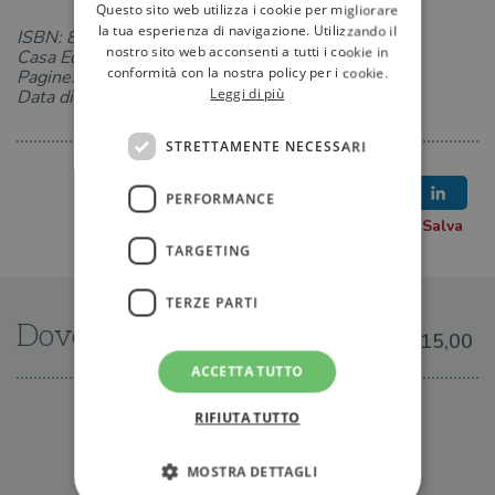
Questo sito web utilizza i cookie per migliorare
la tua esperienza di navigazione. Utilizzando il
ISBN: 8833815099
nostro sito web acconsenti a tutti i cookie in
Casa Editrice: Edizioni Efesto
conformità con la nostra policy per i cookie.
Pagine: 176
Leggi di più
Data di uscita: 15-03-2024
STRETTAMENTE NECESSARI
PERFORMANCE
TARGETING
TERZE PARTI
Dove trovarlo
€15,00
ACCETTA TUTTO
IN LIBRERIA
RIFIUTA TUTTO
MOSTRA DETTAGLI