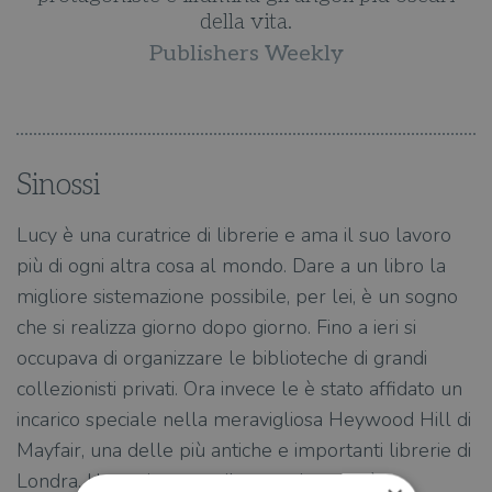
della vita.
Publishers Weekly
Sinossi
Lucy è una curatrice di librerie e ama il suo lavoro
più di ogni altra cosa al mondo. Dare a un libro la
migliore sistemazione possibile, per lei, è un sogno
che si realizza giorno dopo giorno. Fino a ieri si
occupava di organizzare le biblioteche di grandi
collezionisti privati. Ora invece le è stato affidato un
incarico speciale nella meravigliosa Heywood Hill di
Mayfair, una delle più antiche e importanti librerie di
Londra. L’emozione per il nuovo incarico è