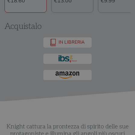
€18.60
€13.00
€9.99
Acquistalo
IN LIBRERIA
ue
Knight cattura la prontezza di spirito delle sue
K
protagoniste e illumina gli angoli più oscuri