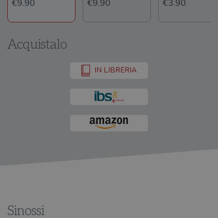
€9.90
€9.90
€3.90
Acquistalo
IN LIBRERIA
Sinossi