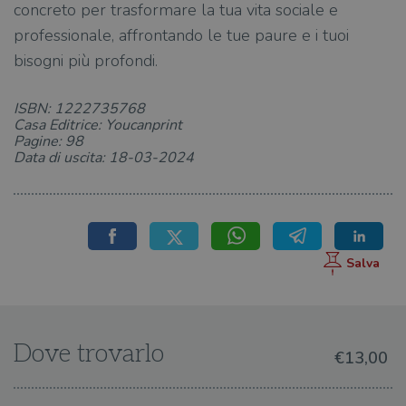
concreto per trasformare la tua vita sociale e
Fornitore
/
Nome
Scadenza
Desc
professionale, affrontando le tue paure e i tuoi
Dominio
bisogni più profondi.
wordpress_test_cookie
Sessione
Wor
Automattic
imp
Inc.
ques
.illibraio.it
quan
ISBN: 1222735768
alla
Casa Editrice: Youcanprint
login
vien
Pagine: 98
util
Data di uscita: 18-03-2024
verif
bro
è im
per 
o rif
cook
wordpress_sec_[hash]
.illibraio.it
Sessione
Usat
gesti
sess
uten
sul s
wordpress_logged_in_[hash]
.illibraio.it
Sessione
Usat
gesti
Dove trovarlo
sess
€13,00
uten
sul s
CookieScriptConsent
1 mese
Memo