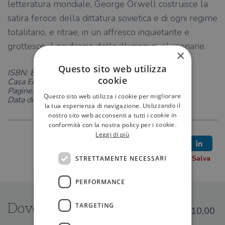
letteratura mondiale, George Orwell costruisce la
satira feroce della dittatura sovietica e di ogni regime
totalitario, e ritrae, in un affresco inquietante e
grottesco, il naufragio delle illusioni rivoluzionarie.
×
Questo sito web utilizza
ISBN: 8811811740
cookie
Casa Editrice: Garzanti
Pagine: 240
Questo sito web utilizza i cookie per migliorare
Data di uscita: 07-01-2021
la tua esperienza di navigazione. Utilizzando il
nostro sito web acconsenti a tutti i cookie in
conformità con la nostra policy per i cookie.
Leggi di più
STRETTAMENTE NECESSARI
PERFORMANCE
Dove trovarlo
TARGETING
€10,00