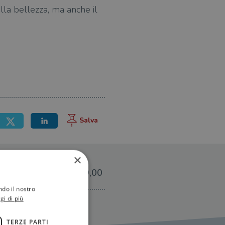
ulla bellezza, ma anche il
×
€19,00
ndo il nostro
gi di più
TERZE PARTI