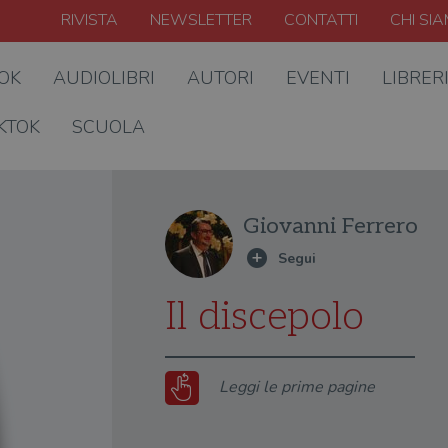
RIVISTA
NEWSLETTER
CONTATTI
CHI SI
OOK
AUDIOLIBRI
AUTORI
EVENTI
LIBRER
KTOK
SCUOLA
Giovanni Ferrero
Il discepolo
Leggi le prime pagine