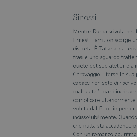
Sinossi
Mentre Roma scivola nel bl
Ernest Hamilton scorge una
discreta. È Tatiana, galler
frasi e uno sguardo tratte
quiete del suo atelier e a i
Caravaggio – forse la sua
capace non solo di riscrive
maledetto’, ma di incrinare 
complicare ulteriormente 
voluta dal Papa in persona
indissolubilmente. Quando 
che nulla sta accadendo per
Con un romanzo dal ritmo a