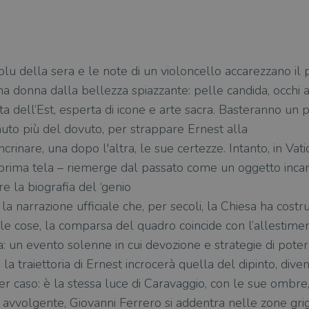
u della sera e le note di un violoncello accarezzano il p
 donna dalla bellezza spiazzante: pelle candida, occhi a
ista dell’Est, esperta di icone e arte sacra. Basteranno un
nuto più del dovuto, per strappare Ernest alla
ncrinare, una dopo l'altra, le sue certezze. Intanto, in Vati
 prima tela – riemerge dal passato come un oggetto inca
re la biografia del ‘genio
la narrazione ufficiale che, per secoli, la Chiesa ha costrui
le cose, la comparsa del quadro coincide con l’allestime
: un evento solenne in cui devozione e strategie di potere
la traiettoria di Ernest incrocerà quella del dipinto, div
 caso: è la stessa luce di Caravaggio, con le sue ombre, 
vvolgente, Giovanni Ferrero si addentra nelle zone grigi