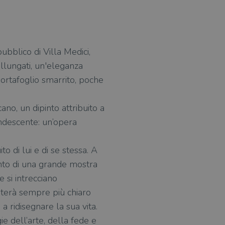
ubblico di Villa Medici,
llungati, un'eleganza
 portafoglio smarrito, poche
cano, un dipinto attribuito a
ndescente: un’opera
to di lui e di se stessa. A
nto di una grande mostra
 si intrecciano
enterà sempre più chiaro
a ridisegnare la sua vita.
e dell’arte, della fede e