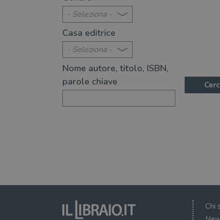
- Seleziona -
Casa editrice
- Seleziona -
Nome autore, titolo, ISBN,
parole chiave
Cerc
Chi 
New