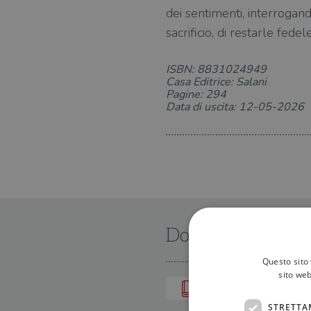
dei sentimenti, interrogand
sacrificio, di restarle fedele
ISBN: 8831024949
Casa Editrice: Salani
Pagine: 294
Data di uscita: 12-05-2026
Dove trovarlo
Questo sito 
sito web
IN LIBRERIA
STRETTA