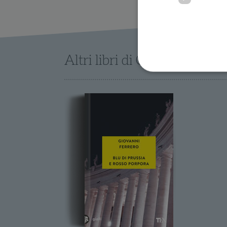
Altri libri di Giovanni Ferre
I cookie strettamente necessa
web non può essere utilizza
Nome
wordpress_test_cookie
wordpress_sec_[hash]
wordpress_logged_in_[ha
CookieScriptConsent