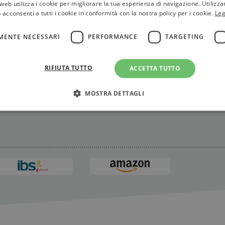
web utilizza i cookie per migliorare la tua esperienza di navigazione. Utilizza
 acconsenti a tutti i cookie in conformità con la nostra policy per i cookie.
Leg
MENTE NECESSARI
PERFORMANCE
TARGETING
RIFIUTA TUTTO
ACCETTA TUTTO
MOSTRA DETTAGLI
Strettamente necessari
Performance
Targeting
Terze parti
ri consentono le funzionalità principali del sito web come l'accesso dell'utente e la gest
to correttamente senza i cookie strettamente necessari.
Fornitore
/
Scadenza
Descrizione
Dominio
Sessione
WordPress imposta questo cookie quando accedi alla
Automattic
cookie viene utilizzato per verificare se il browser
Inc.
consentire o rifiutare i cookie.
.illibraio.it
.illibraio.it
Sessione
Usato per gestire la sessione degli utenti loggati sul 