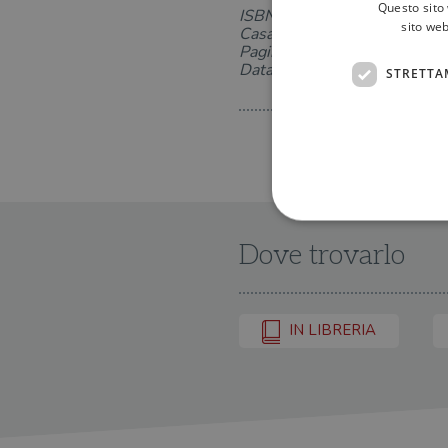
Questo sito 
ISBN:
sito web
Casa Editrice:
Pagine: 384
Data di uscita: 06-03-2019
STRETTA
Dove trovarlo
I cookie strettamente necessa
web non può essere utilizza
IN LIBRERIA
Nome
wordpress_test_cookie
wordpress_sec_[hash]