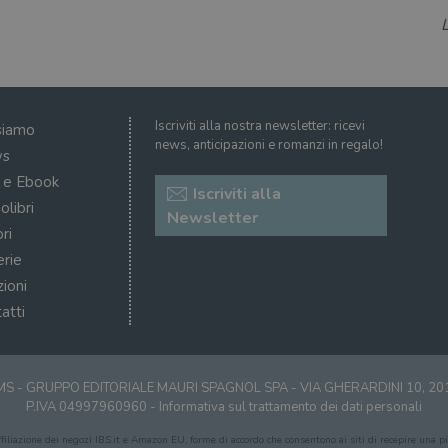
dell'interfaccia di Youtube.
ATA
5 mesi 4
Questo cookie è impostato da Youtube per memoriz
YouTube
settimane
consenso ai cookie dell'utente per il dominio corre
.youtube.com
Iscriviti alla nostra newsletter: ricevi
siamo
news, anticipazioni e romanzi in regalo!
s
i e Ebook
Iscriviti alla
olibri
Newsletter
ri
erie
zioni
atti
S - GRUPPO EDITORIALE MAURI SPAGNOL SPA - VIA GHERARDINI 10, 2
P.IVA 04997960960 -
Informativa sul trattamento dei dati personali
affiliazione dei negozi IBS.it e Amazon EU, forme di accordo che consentono ai siti di recepire una pic