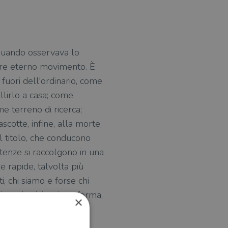
, quando osservava lo
sere eterno movimento. È
 fuori dell'ordinario, come
llirlo a casa; come
e terreno di ricerca;
cotte, infine, alla morte,
l titolo, che conducono
istenze si raccolgono in una
 rapide, talvolta più
i, chi siamo e forse chi
i rende vivi e ci trasforma,
×