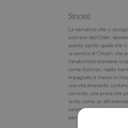
Sinossi
La narratrice che ci accogl
scorrere dell'Oder, desid
questo spirito-guida che ci
la sorella di Chopin, che p
l'anatomista olandese scop
come Soliman, rapito bambi
impagliato e messo in most
una vita itinerante, contan
corrente, una prosa che p
lento, come se attraversass
saremo: individui capaci di
perché "il cambiamento è s