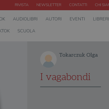
RIVISTA
NEWSLETTER
CONTATTI
CHI SI
OOK
AUDIOLIBRI
AUTORI
EVENTI
LIBRER
KTOK
SCUOLA
Tokarczuk Olga
I vagabondi