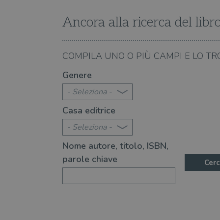
wordpress_logged_in_[ha
Ancora alla ricerca del libr
CookieScriptConsent
msToken
07.08.2026
COMPILA UNO O PIÙ CAMPI E LO TR
te 2026: 360 novità consigliate
Libri da leggere nell'e
Genere
- Seleziona -
Fornitore
Forni
/
Nome
Casa editrice
Nome
Dominio
/
Nome
Domi
UserProfile
.illibraio.it
- Seleziona -
_ga_RXJCD2NFMF
__Secure-ROLLOUT_TOKE
.illibr
_fbp
Meta
Nome autore, titolo, ISBN,
Platform In
_ga
ttwid
.illibraio.it
Goog
parole chiave
LLC
Cerc
.illibr
YSC
VISITOR_INFO1_LIVE