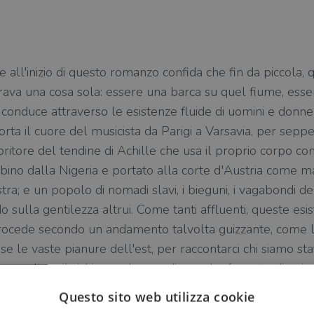
ie all'inizio di questo romanzo confida che fin da piccola
erava una cosa sola: essere una barca su quel fiume, es
 conduce attraverso le esistenze fluide di uomini e donne
orta il cuore del musicista da Parigi a Varsavia, per seppe
ritore del tendine di Achille che usa il proprio corpo com
no dalla Nigeria e portato alla corte d'Austria come mas
ra; e un popolo di nomadi slavi, i bieguni, i vagabondi de
do sulla gentilezza altrui. Come tanti affluenti, queste es
rocede secondo un andamento talvolta guizzante, come le
e le vaste pianure dell'est, per raccontarci chi siamo stat
 raccogliere il richiamo al nomadismo che fa parte di noi, c
empre più nobile della stabilità".
Questo sito web utilizza cookie