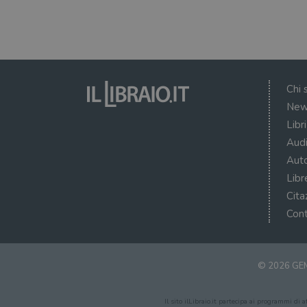
VISITOR_PRIVACY_METAD
Chi 
New
Libr
Audi
Auto
Libr
Cita
Cont
© 2026 GEM
Il sito ilLibraio.it partecipa ai programmi di 