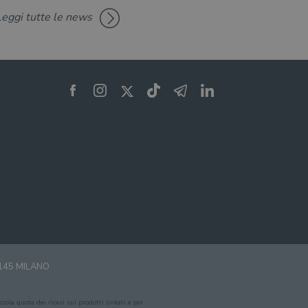
Leggi tutte le news
zare lo stato del
nte.
0145 MILANO
cola quota dei ricavi sui prodotti linkati e poi