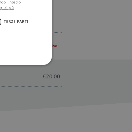
ndo il nostro
gi di più
TERZE PARTI
€20,00
ione dell'account. Il sito
 pagina di login. Il
 Web è impostato per
sito