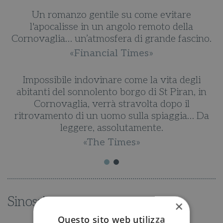
Un romanzo gentile su come evitare
l'apocalisse in un angolo remoto della
Cornovaglia… un’atmosfera di grande fascino.
«Financial Times»
.
Impossibile indovinare come la vita degli
abitanti del sonnolento borgo di St Piran, in
Cornovaglia, verrà stravolta dopo il
ritrovamento di un uomo sulla spiaggia… Da
leggere, assolutamente.
«The Times»
Sinossi
×
Questo sito web utilizza