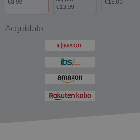
€8.99
€18.00
€13.99
Acquistalo