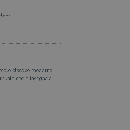
empo.
Il suo 
iccolo classico moderno.
irituale che ci insegna a