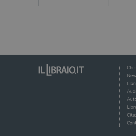
Chi 
New
Libr
Audi
Auto
Libr
Cita
Cont