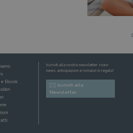
Iscriviti alla nostra newsletter: ricevi
siamo
news, anticipazioni e romanzi in regalo!
s
i e Ebook
Iscriviti alla
olibri
Newsletter
ri
erie
zioni
atti