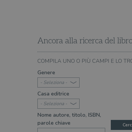
Fornitore
Forni
/
Nome
Nome
Dominio
/
Nome
Domi
UserProfile
.illibraio.it
_ga_RXJCD2NFMF
__Secure-ROLLOUT_TOKE
.illibr
_fbp
Meta
Platform In
Ancora alla ricerca del libr
_ga
ttwid
.illibraio.it
Goog
LLC
.illibr
YSC
07.08.2026
COMPILA UNO O PIÙ CAMPI E LO TR
te 2026: 360 novità consigliate
Libri da leggere nell'e
VISITOR_INFO1_LIVE
Genere
- Seleziona -
VISITOR_PRIVACY_METAD
Casa editrice
- Seleziona -
Nome autore, titolo, ISBN,
parole chiave
Cerc