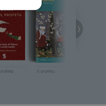
ione dell'account. Il sito
 pagina di login. Il
 Web è impostato per
sito
 profeta
Il profeta
Il profet
sito
te per il dominio corrente.
azione e sicurezza,
i loro dati siano protetti
no con i suoi servizi.