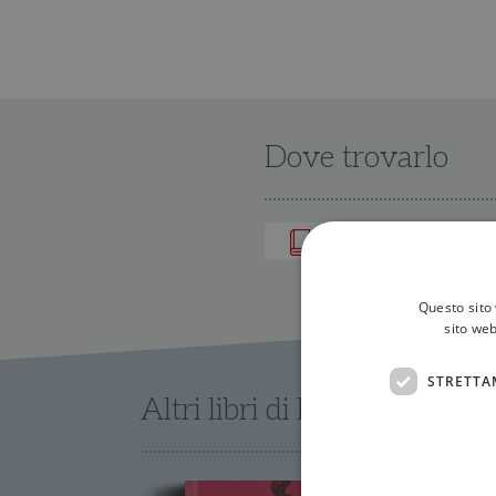
Dove trovarlo
IN LIBRERIA
Questo sito 
sito web
STRETTA
Altri libri di Kahlil Gibran