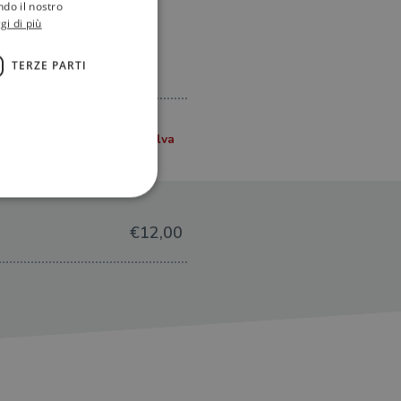
ndo il nostro
gi di più
TERZE PARTI
€12,00
ione dell'account. Il sito
 pagina di login. Il
 Web è impostato per
sito