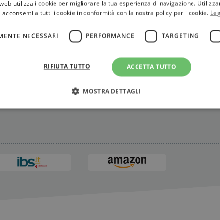
web utilizza i cookie per migliorare la tua esperienza di navigazione. Utilizza
 acconsenti a tutti i cookie in conformità con la nostra policy per i cookie.
Leg
MENTE NECESSARI
PERFORMANCE
TARGETING
RIFIUTA TUTTO
ACCETTA TUTTO
MOSTRA DETTAGLI
Strettamente necessari
Performance
Targeting
Terze parti
ri consentono le funzionalità principali del sito web come l'accesso dell'utente e la gest
to correttamente senza i cookie strettamente necessari.
Fornitore
/
Scadenza
Descrizione
Dominio
Sessione
WordPress imposta questo cookie quando accedi alla
Automattic
cookie viene utilizzato per verificare se il browser
Inc.
consentire o rifiutare i cookie.
.illibraio.it
.illibraio.it
Sessione
Usato per gestire la sessione degli utenti loggati sul 