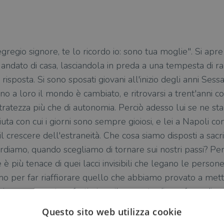
egregio signore, te lo ricordo io: sono tua moglie". Si apr
è andato di casa, lasciandola in preda a una tempesta di 
posta. Si sono sposati giovani all'inizio degli anni Sessa
o a loro il mondo è cambiato, e ritrovarsi a trent'anni co
tratezza più che di autonomia. Perciò adesso lui se ne s
uta con cui i giorni sono sempre gioiosi, e lei a Napoli con 
il crescere dell'estraneità. Che cosa siamo disposti a sacri
rdiamo, quando scegliamo di tornare sui nostri passi? Per
 più tenace di quei lacci invisibili che legano le persone
mo per far riaffiorare quello che abbiamo provato a met
a emozionante e fortissima, il racconto di una fuga, di un ri
uperabili e quelli che ci fanno compagnia per una vita int
Questo sito web utilizza cookie