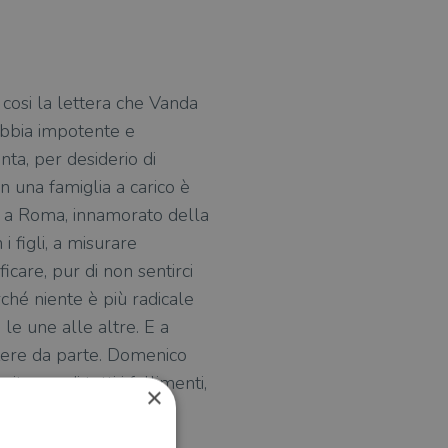
e cosi la lettera che Vanda
rabbia impotente e
nta, per desiderio di
n una famiglia a carico è
ta a Roma, innamorato della
i figli, a misurare
ficare, pur di non sentirci
ché niente è più radicale
 le une alle altre. E a
tere da parte. Domenico
torno, di tutti i fallimenti,
×
era.