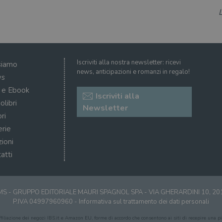
dell'interfaccia di Youtube.
ATA
5 mesi 4
Questo cookie è impostato da Youtube per memoriz
YouTube
settimane
consenso ai cookie dell'utente per il dominio corre
.youtube.com
Iscriviti alla nostra newsletter: ricevi
siamo
news, anticipazioni e romanzi in regalo!
s
i e Ebook
Iscriviti alla
olibri
Newsletter
ri
erie
zioni
atti
S - GRUPPO EDITORIALE MAURI SPAGNOL SPA - VIA GHERARDINI 10, 2
P.IVA 04997960960 -
Informativa sul trattamento dei dati personali
affiliazione dei negozi IBS.it e Amazon EU, forme di accordo che consentono ai siti di recepire una pic