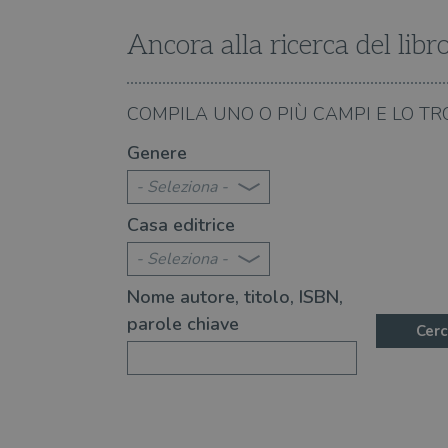
wordpress_logged_in_[ha
Ancora alla ricerca del libr
CookieScriptConsent
msToken
06.08.2026
COMPILA UNO O PIÙ CAMPI E LO TR
città" è un libro indimenticabile
Perché "L'ultima estate
Genere
- Seleziona -
Fornitore
Forni
/
Nome
Casa editrice
Nome
Dominio
/
Nome
Domi
UserProfile
.illibraio.it
- Seleziona -
_ga_RXJCD2NFMF
__Secure-ROLLOUT_TOKE
.illibr
_fbp
Meta
Nome autore, titolo, ISBN,
Platform In
_ga
ttwid
.illibraio.it
Goog
parole chiave
LLC
Cerc
.illibr
YSC
VISITOR_INFO1_LIVE