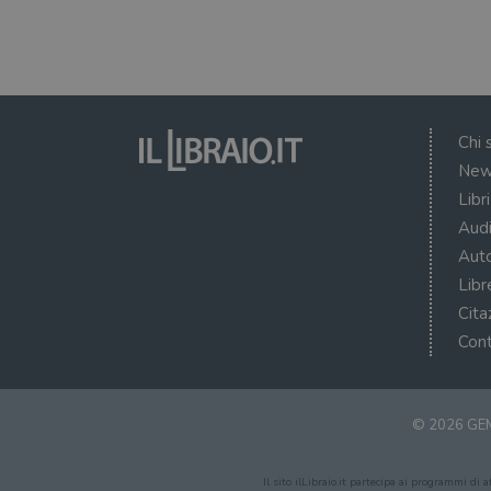
VISITOR_PRIVACY_METAD
Chi 
New
Libr
Audi
Auto
Libr
Cita
Cont
© 2026 GEM
Il sito ilLibraio.it partecipa ai programmi di 