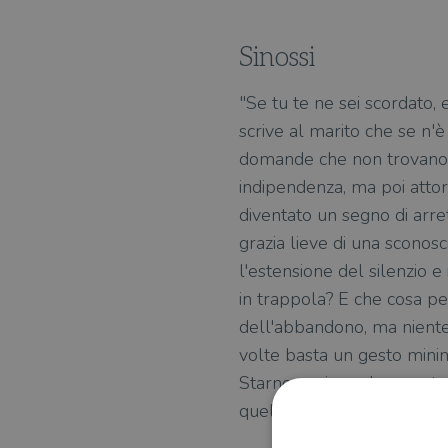
Sinossi
"Se tu te ne sei scordato, 
scrive al marito che se n'
domande che non trovano ris
indipendenza, ma poi attorn
diventato un segno di arre
grazia lieve di una sconosci
l'estensione del silenzio e 
in trappola? E che cosa pe
dell'abbandono, ma niente è
volte basta un gesto mini
Starnone ci regala una stori
quelli che ci sembrano ins