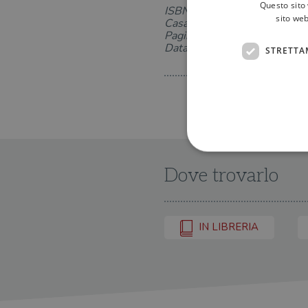
Questo sito 
ISBN:
sito web
Casa Editrice:
Pagine: 134
Data di uscita: 12-01-2016
STRETTA
Dove trovarlo
I cookie strettamente necessa
web non può essere utilizza
IN LIBRERIA
Nome
wordpress_test_cookie
wordpress_sec_[hash]