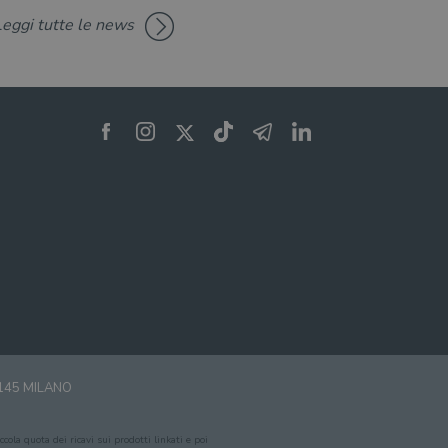
Leggi tutte le news
zare lo stato del
nte.
0145 MILANO
cola quota dei ricavi sui prodotti linkati e poi