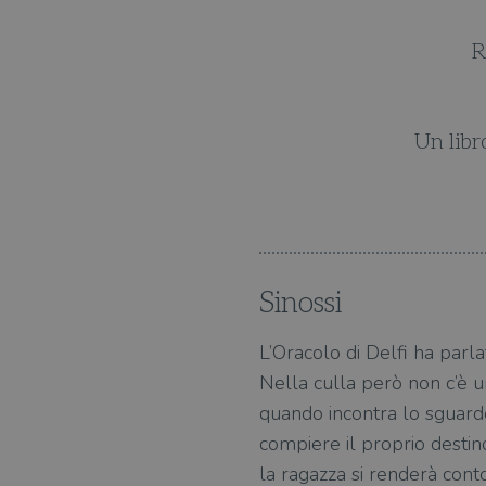
ranno questo
Racconta una gra
Un libro perfetto per g
Sinossi
L’Oracolo di Delfi ha parla
Nella culla però non c’è u
quando incontra lo sguardo
compiere il proprio destin
la ragazza si renderà cont