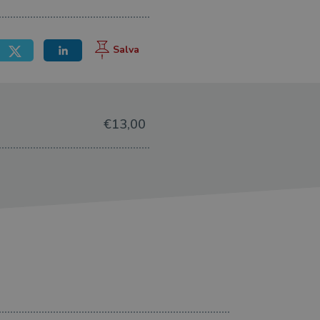
ione dell'account. Il sito
 pagina di login. Il
 Web è impostato per
€13,00
sito
sito
te per il dominio corrente.
azione e sicurezza,
i loro dati siano protetti
no con i suoi servizi.
o stato della sessione.