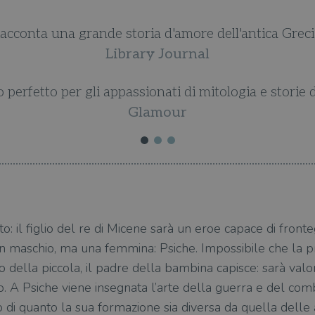
nde storia d'amore dell'antica Grecia.
Library Journal
li appassionati di mitologia e storie d'amore.
Glamour
to: il figlio del re di Micene sarà un eroe capace di fronte
n maschio, ma una femmina: Psiche. Impossibile che la pro
 della piccola, il padre della bambina capisce: sarà val
o. A Psiche viene insegnata l’arte della guerra e del co
o di quanto la sua formazione sia diversa da quella dell