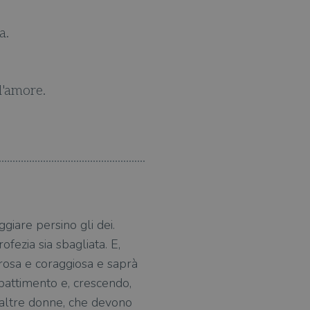
Da l
Una storia profond
K
ggiare persino gli dei.
fezia sia sbagliata. E,
orosa e coraggiosa e saprà
mbattimento e, crescendo,
e altre donne, che devono