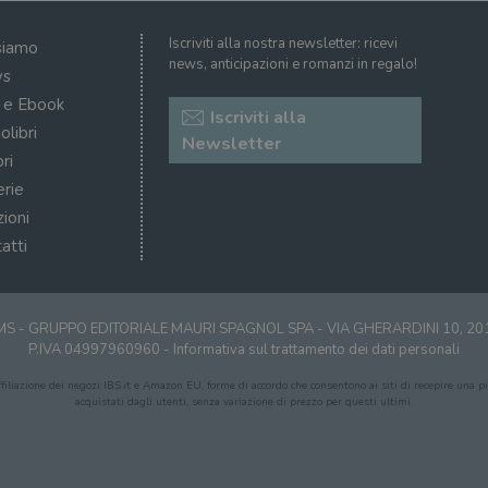
Iscriviti alla nostra newsletter: ricevi
siamo
news, anticipazioni e romanzi in regalo!
s
i e Ebook
Iscriviti alla
olibri
Newsletter
ri
erie
zioni
atti
S - GRUPPO EDITORIALE MAURI SPAGNOL SPA - VIA GHERARDINI 10, 2
P.IVA 04997960960 -
Informativa sul trattamento dei dati personali
affiliazione dei negozi IBS.it e Amazon EU, forme di accordo che consentono ai siti di recepire una pic
acquistati dagli utenti, senza variazione di prezzo per questi ultimi.