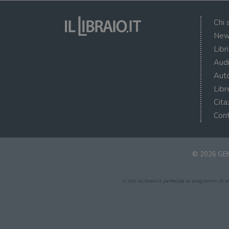
Chi 
New
Libr
Audi
Auto
Libr
Cita
Cont
© 2026 GEM
Il sito ilLibraio.it partecipa ai programmi di 