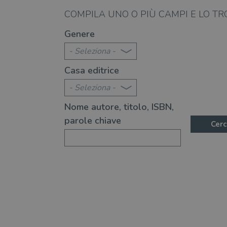
_fbp
Meta
08.08.2026
COMPILA UNO O PIÙ CAMPI E LO TR
Platform In
_ga
ttwid
.illibraio.it
Goog
te 2026: 370 novità consigliate
Libri da leggere nell'e
LLC
Genere
.illibr
- Seleziona -
YSC
Casa editrice
VISITOR_INFO1_LIVE
- Seleziona -
Nome autore, titolo, ISBN,
VISITOR_PRIVACY_METAD
parole chiave
Cerc