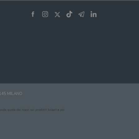
0145 MILANO
cola quota dei ricavi sui prodotti linkati e poi