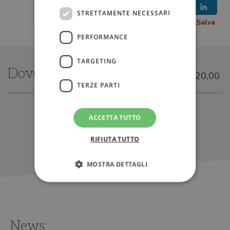
STRETTAMENTE NECESSARI
PERFORMANCE
TARGETING
Dove trovarlo
€20,00
TERZE PARTI
IN LIBRERIA
ACCETTA TUTTO
RIFIUTA TUTTO
MOSTRA DETTAGLI
Strettamente necessari
Performance
Targeting
Terze parti
News