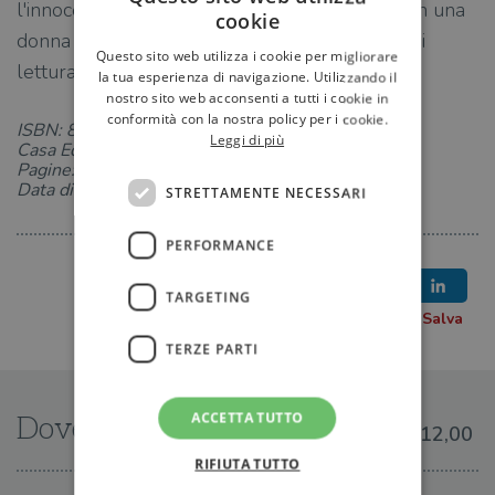
l'innocenza di Poseidone, che l'ha generato con una
cookie
donna mortale facendo di lui un semidio. Età di
Questo sito web utilizza i cookie per migliorare
lettura: da 12 anni.
la tua esperienza di navigazione. Utilizzando il
nostro sito web acconsenti a tutti i cookie in
conformità con la nostra policy per i cookie.
ISBN: 8804780878
Leggi di più
Casa Editrice: Mondadori
Pagine: 368
Data di uscita: 18-07-2023
STRETTAMENTE NECESSARI
PERFORMANCE
TARGETING
TERZE PARTI
ACCETTA TUTTO
Dove trovarlo
€12,00
RIFIUTA TUTTO