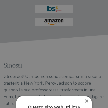
Sinossi
Gli dei dell'Olimpo non sono scomparsi, ma si sono
trasferiti a New York. Percy Jackson lo scopre
quando la sua professoressa, trasformata in una
Furia, tenta di ucciderlo. E sarà proprio lui a indagare
×
sul furto della Folgore di Zeus e a provare
Questo sito web utilizza