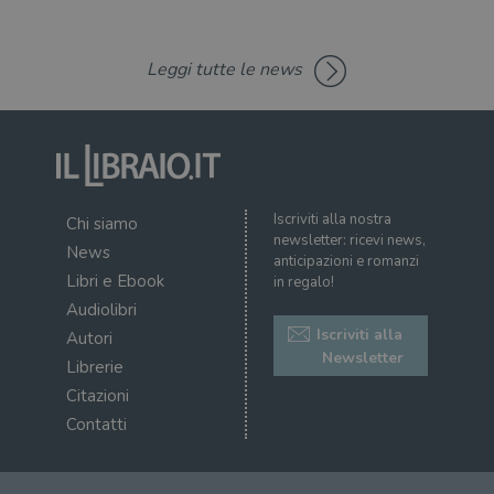
corr
msToken
.tiktok.com
1
Ques
settimana
vien
Leggi tutte le news
3 giorni
util
scop
aute
e si
assi
che 
rim
regis
i lor
sian
Iscriviti alla nostra
Chi siamo
qua
newsletter: ricevi news,
nav
News
attra
anticipazioni e romanzi
sito
Libri e Ebook
in regalo!
inte
con 
Audiolibri
servi
Iscriviti alla
Autori
Newsletter
Librerie
Citazioni
Contatti
Fornitore
Nome
/
Scadenza
Descrizione
Fornitore
Dominio
Fornitore
/