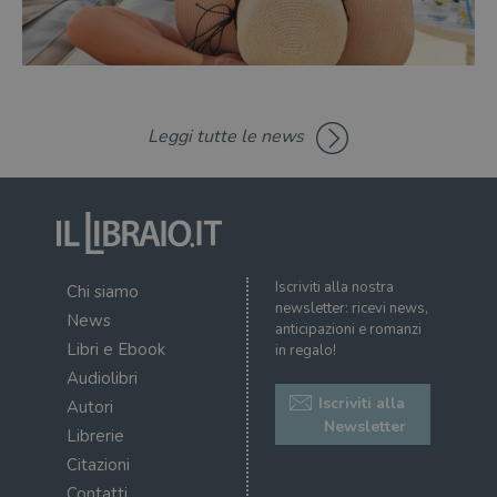
dell
il d
corr
msToken
.tiktok.com
1
Ques
settimana
vien
3 giorni
util
scop
Leggi tutte le news
aute
e si
assi
che 
rim
regis
i lor
sian
qua
nav
Iscriviti alla nostra
Chi siamo
attra
sito
newsletter: ricevi news,
News
inte
anticipazioni e romanzi
con 
Libri e Ebook
in regalo!
servi
Audiolibri
Iscriviti alla
Autori
Newsletter
Librerie
Citazioni
Fornitore
Contatti