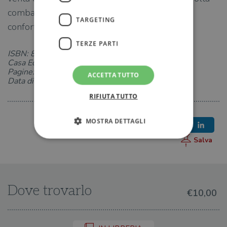
combattuta tra la passione per Gabriele e il
TARGETING
conforto delle attenzioni di Furio.
TERZE PARTI
ISBN: 8845426661
Casa Editrice: Sonzogno
Pagine: 160
ACCETTA TUTTO
Data di uscita: 12-03-2024
RIFIUTA TUTTO
MOSTRA DETTAGLI
Strettamente necessari
Performance
Targeting
Terze parti
Dove trovarlo
€10,00
I cookie strettamente necessari consentono le
funzionalità principali del sito web come
l'accesso dell'utente e la gestione dell'account. Il
sito web non può essere utilizzato
correttamente senza i cookie strettamente