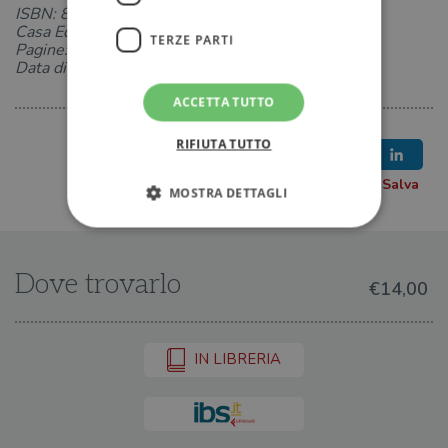
ISBN: 8868693844
Casa Editrice: Supernova
TERZE PARTI
Pagine: 136
Data di uscita: 18-03-2024
ACCETTA TUTTO
RIFIUTA TUTTO
MOSTRA DETTAGLI
Strettamente necessari
Performance
Dove trovarlo
€14,00
Targeting
Terze parti
I cookie strettamente necessari consentono le
funzionalità principali del sito web come
IN LIBRERIA
l'accesso dell'utente e la gestione dell'account. Il
sito web non può essere utilizzato
correttamente senza i cookie strettamente
necessari.
Fornitore
/