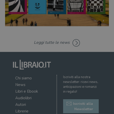
cons
cook
dell
il d
corr
msToken
.tiktok.com
1
Ques
settimana
vien
3 giorni
util
scop
aute
e si
Leggi tutte le news
assi
che 
rim
regis
i lor
sian
qua
nav
attra
sito
Iscriviti alla nostra
Chi siamo
inte
newsletter: ricevi news,
con 
News
servi
anticipazioni e romanzi
Libri e Ebook
in regalo!
Audiolibri
Iscriviti alla
Autori
Newsletter
Librerie