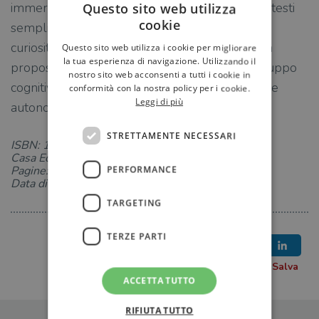
immersiva e stimolante. Sono presenti inoltre testi
Questo sito web utilizza
cookie
semplici e chiari su abitudini, caratteristiche e
curiosità degli animali più amati dai bambini. La
Questo sito web utilizza i cookie per migliorare
la tua esperienza di navigazione. Utilizzando il
proposta incoraggia l'apprendimento e lo sviluppo
nostro sito web acconsenti a tutti i cookie in
cognitivo, permettendo anche un gioco in totale
conformità con la nostra policy per i cookie.
Leggi di più
autonomia. Età di lettura: da 3 anni.
STRETTAMENTE NECESSARI
ISBN: 1259743446
Casa Editrice: Dami Editore
Pagine: 10
PERFORMANCE
Data di uscita: 10-01-2024
TARGETING
TERZE PARTI
ACCETTA TUTTO
RIFIUTA TUTTO