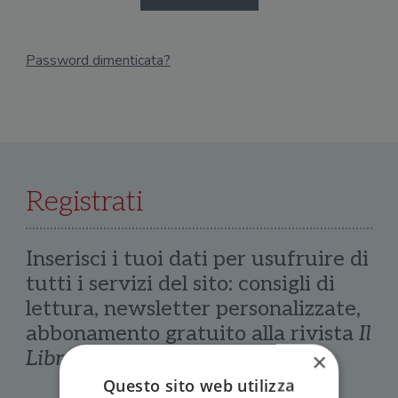
Password dimenticata?
Email
Recupera Password
Registrati
Inserisci i tuoi dati per usufruire di
tutti i servizi del sito: consigli di
lettura, newsletter personalizzate,
abbonamento gratuito alla rivista
Il
Libraio
×
Questo sito web utilizza