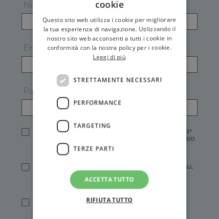
cookie
Nome
Questo sito web utilizza i cookie per migliorare
la tua esperienza di navigazione. Utilizzando il
nostro sito web acconsenti a tutti i cookie in
Email
conformità con la nostra policy per i cookie.
Leggi di più
STRETTAMENTE NECESSARI
Password
PERFORMANCE
TARGETING
HO LETTO E ACCETTATO L'
INFORMATIVA PRIVACY
DI GEMS*
IN MANCANZA NON È POSSIBILE ATTIVARE UN ACCOUNT E/O
RICEVERE I SERVIZI DI GEMS
TERZE PARTI
SÌ, DESIDERO RICEVERE BUONI SCONTO, OFFERTE SPECIALI,
ESSERE INFORMATO SU PROMOZIONI E NOVITÀ.
ACCETTA TUTTO
[FINALITÀ MARKETING, ART.2 (E),
INFORMATIVA PRIVACY
]
RIFIUTA TUTTO
SÌ, DESIDERO RICEVERE OFFERTE PERSONALIZZATE E IN
LINEA CON LE MIE ABITUDINI DI ACQUISTO, ESSERE
INFORMATO SU PROMOZIONI E NOVITÀ.