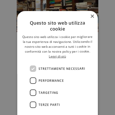
×
Questo sito web utilizza
cookie
Questo sito web utilizza i cookie per migliorare
Quante sono le case editrici
la tua esperienza di navigazione. Utilizzando il
"attive" in Italia
nostro sito web acconsenti a tutti i cookie in
conformità con la nostra policy per i cookie.
“Dopo la lieve flessione del 2020
Leggi di più
dovuta alla pandemia, nel 2021 le
case editrici sono tornate a c…
STRETTAMENTE NECESSARI
EDITORIA
PERFORMANCE
TARGETING
TERZE PARTI