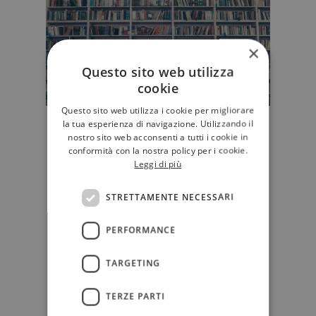
×
Questo sito web utilizza
cookie
Questo sito web utilizza i cookie per migliorare
la tua esperienza di navigazione. Utilizzando il
Anche Il Sole 24 Ore punta sui
nostro sito web acconsenti a tutti i cookie in
libri
conformità con la nostra policy per i cookie.
Mondadori che, viste le difficoltà dei
Leggi di più
periodici, punta sull'area libri; Rcs
che ha fondato Solfer…
STRETTAMENTE NECESSARI
EDITORIA
PERFORMANCE
TARGETING
TERZE PARTI