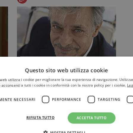
Giancarlo Giannini si racconta a
Questo sito web utilizza cookie
tutto campo
web utilizza i cookie per migliorare la tua esperienza di navigazione. Utilizza
In libreria per Longanesi
 acconsenti a tutti i cookie in conformità con la nostra policy per i cookie.
Leg
l
l'autobiografia "Sono ancora un
bambino (ma nessuno può
MENTE NECESSARI
PERFORMANCE
TARGETING
sgridarmi)">
RIFIUTA TUTTO
ACCETTA TUTTO
VARIA
MOSTRA DETTAGLI