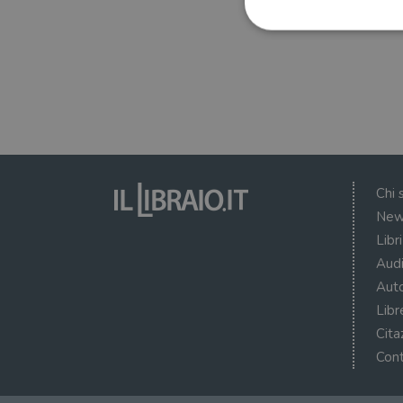
I cookie strettamente necessa
web non può essere utilizza
Nome
wordpress_test_cookie
Chi 
New
wordpress_sec_[hash]
Libr
wordpress_logged_in_[ha
Audi
Auto
CookieScriptConsent
Libr
msToken
Cita
Cont