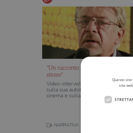
"Un racconto di me stesso... con me
stesso"
Questo sito 
Video-intervista a Giancarlo Giannini
sito web
sulla sua autobiografia, sul futuro de
cinema e sulla sua ric…
STRETTA
NARRATIVA