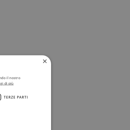
×
ndo il nostro
gi di più
TERZE PARTI