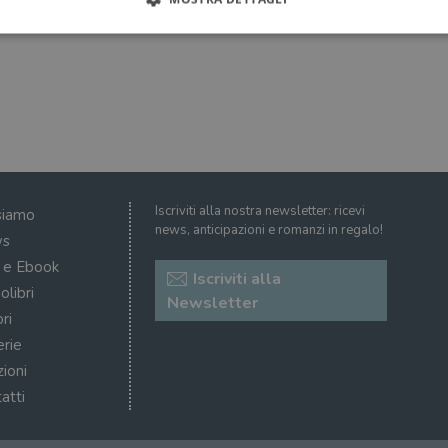
Strettamente necessari
Performance
Targeting
Terze parti
ri consentono le funzionalità principali del sito web come l'accesso dell'utente e la gest
to correttamente senza i cookie strettamente necessari.
Fornitore
/
Scadenza
Descrizione
Dominio
Sessione
WordPress imposta questo cookie quando accedi alla
Automattic
Iscriviti alla nostra newsletter: ricevi
siamo
cookie viene utilizzato per verificare se il browser
Inc.
news, anticipazioni e romanzi in regalo!
consentire o rifiutare i cookie.
.illibraio.it
s
.illibraio.it
Sessione
Usato per gestire la sessione degli utenti loggati sul 
i e Ebook
Iscriviti alla
sh]
.illibraio.it
Sessione
Usato per gestire la sessione degli utenti loggati sul 
olibri
Newsletter
ri
1 mese
Memorizza lo stato del consenso ai cookie dell'uten
CookieScript
.illibraio.it
erie
.tiktok.com
1
Questo cookie viene utilizzato per scopi di autentic
zioni
settimana
assicurando che gli utenti rimangano registrati e che 
3 giorni
quando navigano attraverso il sito web o interagisco
atti