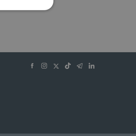
ione dell'account. Il sito
 pagina di login. Il
 Web è impostato per
sito
sito
te per il dominio corrente.
azione e sicurezza,
i loro dati siano protetti
no con i suoi servizi.