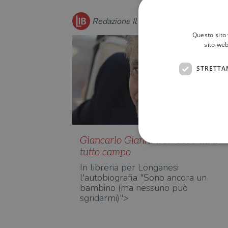
Redazione Il Libraio
Questo sito 
sito web
STRETTA
Giancarlo Giannini si racconta a
tutto campo
In libreria per Longanesi
l'autobiografia "Sono ancora un
I cookie strettamente necessa
bambino (ma nessuno può
web non può essere utilizza
sgridarmi)">
Nome