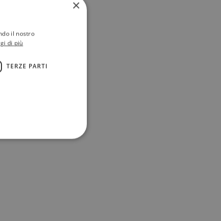
×
ndo il nostro
gi di più
TERZE PARTI
ione dell'account. Il sito