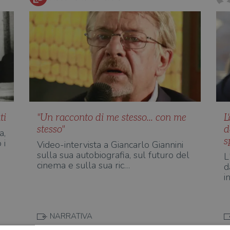
ti
"Un racconto di me stesso... con me
L
stesso"
d
a,
s
 i
Video-intervista a Giancarlo Giannini
sulla sua autobiografia, sul futuro del
L
cinema e sulla sua ric…
d
i
NARRATIVA