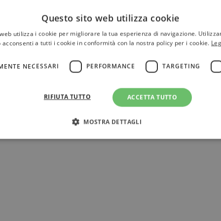
Questo sito web utilizza cookie
web utilizza i cookie per migliorare la tua esperienza di navigazione. Utilizza
 acconsenti a tutti i cookie in conformità con la nostra policy per i cookie.
Leg
MENTE NECESSARI
PERFORMANCE
TARGETING
RIFIUTA TUTTO
ACCETTA TUTTO
MOSTRA DETTAGLI
Strettamente necessari
Performance
Targeting
Terze parti
ri consentono le funzionalità principali del sito web come l'accesso dell'utente e la gest
to correttamente senza i cookie strettamente necessari.
Fornitore
/
Scadenza
Descrizione
Dominio