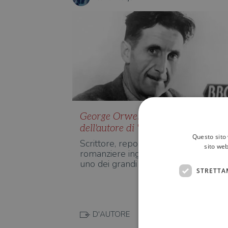
George Orwell: la vita e i libri
dell'autore di "1984"
Questo sito 
Scrittore, reporter, saggista e
sito web
romanziere inglese, George Orwell 
uno dei grandi maestri del Nove…
STRETTA
D'AUTORE