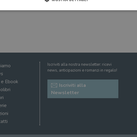
Strettamente necessari
Performance
Targeting
Terze parti
ri consentono le funzionalità principali del sito web come l'accesso dell'utente e la gest
to correttamente senza i cookie strettamente necessari.
Fornitore
/
Scadenza
Descrizione
Dominio
Sessione
WordPress imposta questo cookie quando accedi alla
Automattic
Iscriviti alla nostra newsletter: ricevi
siamo
cookie viene utilizzato per verificare se il browser
Inc.
news, anticipazioni e romanzi in regalo!
consentire o rifiutare i cookie.
.illibraio.it
s
.illibraio.it
Sessione
Usato per gestire la sessione degli utenti loggati sul 
i e Ebook
Iscriviti alla
sh]
.illibraio.it
Sessione
Usato per gestire la sessione degli utenti loggati sul 
olibri
Newsletter
ri
1 mese
Memorizza lo stato del consenso ai cookie dell'uten
CookieScript
.illibraio.it
erie
.tiktok.com
1
Questo cookie viene utilizzato per scopi di autentic
zioni
settimana
assicurando che gli utenti rimangano registrati e che 
3 giorni
quando navigano attraverso il sito web o interagisco
atti