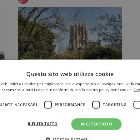
Barcellona: un viaggio letterario
Questo sito web utilizza cookie
Barcellona nei secoli si è sempre
web utilizza i cookie per migliorare la tua esperienza di navigazione. Utilizza
dimostrata una città capace di ispirare
 acconsenti a tutti i cookie in conformità con la nostra policy per i cookie.
Leg
artisti di ogni tipo (e…
è
MENTE NECESSARI
PERFORMANCE
TARGETING
RIFIUTA TUTTO
ACCETTA TUTTO
NARRATIVA
MOSTRA DETTAGLI