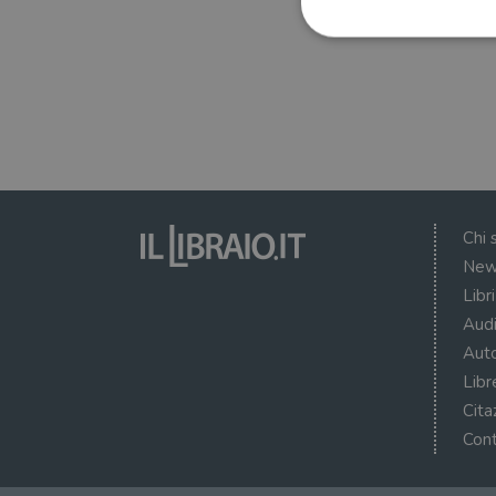
I cookie strettamente necessa
web non può essere utilizza
Nome
wordpress_test_cookie
Chi 
New
wordpress_sec_[hash]
Libr
wordpress_logged_in_[ha
Audi
Auto
CookieScriptConsent
Libr
msToken
Cita
Cont