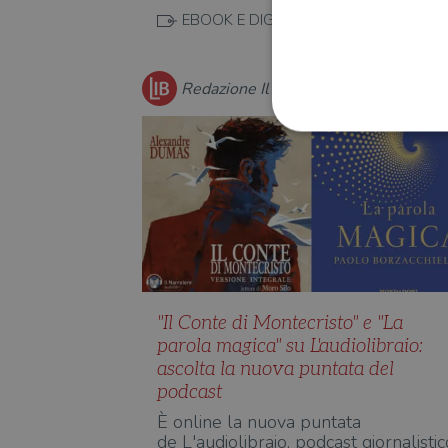
EBOOK E DIGITALE
Redazione Il Libraio
I cookie strettamente necessa
web non può essere utilizza
Nome
wordpress_test_cookie
"Il Conte di Montecristo" e "La
parola magica" su L'audiolibraio:
wordpress_sec_[hash]
ascolta la nuova puntata del
wordpress_logged_in_[ha
podcast
CookieScriptConsent
È online la nuova puntata
de L'audiolibraio, podcast giornalistic