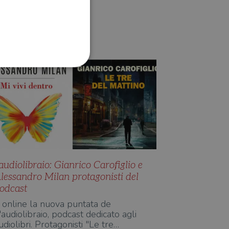
EBOOK E DIGITALE
Redazione Il Libraio
ione dell'account. Il sito
 pagina di login. Il
 Web è impostato per
'audiolibraio: Gianrico Carofiglio e
lessandro Milan protagonisti del
sito
odcast
sito
 online la nuova puntata de
'audiolibraio, podcast dedicato agli
te per il dominio corrente.
udiolibri. Protagonisti "Le tre…