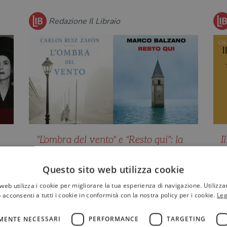
Redazione Il Libraio
"L'ombra del vento" e "Resto qui": la
I
l
nuova puntata del podcast
L
"L'audiolibraio"
"
Questo sito web utilizza cookie
Protagonisti dell'11esima puntata del
"
web utilizza i cookie per migliorare la tua esperienza di navigazione. Utilizza
ri
podcast dedicato agli audiolibri, il
L
 acconsenti a tutti i cookie in conformità con la nostra policy per i cookie.
Leg
bestseller "L'ombra del v…
"
MENTE NECESSARI
PERFORMANCE
TARGETING