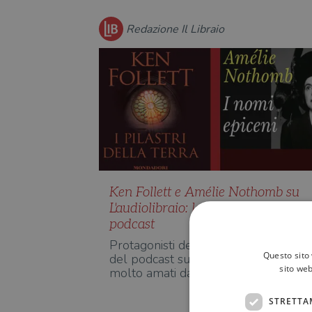
Redazione Il Libraio
Ken Follett e Amélie Nothomb su
L'audiolibraio: la nuova puntata de
podcast
Protagonisti della 14esima puntata
Questo sito 
del podcast sugli audiolibri, due auto
sito web
molto amati dai lettori:…
STRETTA