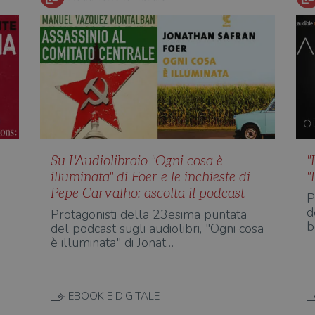
Su L'Audiolibraio "Ogni cosa è
"
illuminata" di Foer e le inchieste di
"
Pepe Carvalho: ascolta il podcast
P
d
Protagonisti della 23esima puntata
b
del podcast sugli audiolibri, "Ogni cosa
è illuminata" di Jonat…
EBOOK E DIGITALE