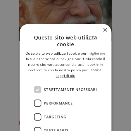
×
Questo sito web utilizza
cookie
Registi, scrittori, editori, artisti:
Questo sito web utilizza i cookie per migliorare
ecco a chi va il premio Lo
la tua esperienza di navigazione. Utilizzando il
Straniero
nostro sito web acconsenti a tutti i cookie in
conformità con la nostra policy per i cookie.
Domenica 28 giugno, a
Leggi di più
Castiglioncello, l'edizione 2015 del
premio legato alla rivista diretta da
Gof…
STRETTAMENTE NECESSARI
STORIE
PERFORMANCE
TARGETING
Redazione Il Libraio
TERZE PARTI