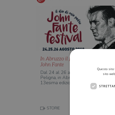
In Abruzzo il festival dedicato a
John Fante
Questo sito 
Dal 24 al 26 agosto a Torricella
sito web
Peligna, in Abruzzo, si terrà la
13esima edizione del John Fante F…
STRETTA
STORIE