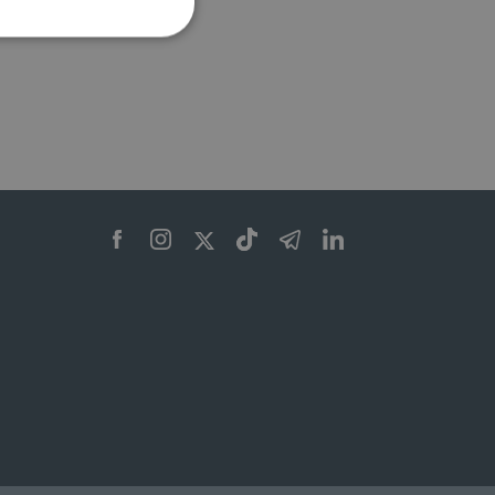
ione dell'account. Il sito
 pagina di login. Il
 Web è impostato per
sito
sito
te per il dominio corrente.
azione e sicurezza,
i loro dati siano protetti
no con i suoi servizi.