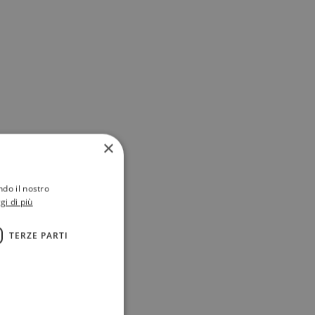
×
ndo il nostro
gi di più
TERZE PARTI