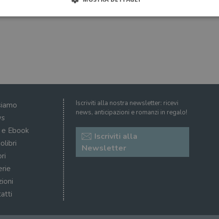
Strettamente necessari
Performance
Targeting
Terze parti
ri consentono le funzionalità principali del sito web come l'accesso dell'utente e la gest
to correttamente senza i cookie strettamente necessari.
Fornitore
/
Scadenza
Descrizione
Dominio
Sessione
WordPress imposta questo cookie quando accedi alla
Automattic
Iscriviti alla nostra newsletter: ricevi
siamo
cookie viene utilizzato per verificare se il browser
Inc.
news, anticipazioni e romanzi in regalo!
consentire o rifiutare i cookie.
.illibraio.it
s
.illibraio.it
Sessione
Usato per gestire la sessione degli utenti loggati sul 
i e Ebook
Iscriviti alla
sh]
.illibraio.it
Sessione
Usato per gestire la sessione degli utenti loggati sul 
olibri
Newsletter
ri
1 mese
Memorizza lo stato del consenso ai cookie dell'uten
CookieScript
.illibraio.it
erie
.tiktok.com
1
Questo cookie viene utilizzato per scopi di autentic
zioni
settimana
assicurando che gli utenti rimangano registrati e che 
3 giorni
quando navigano attraverso il sito web o interagisco
atti