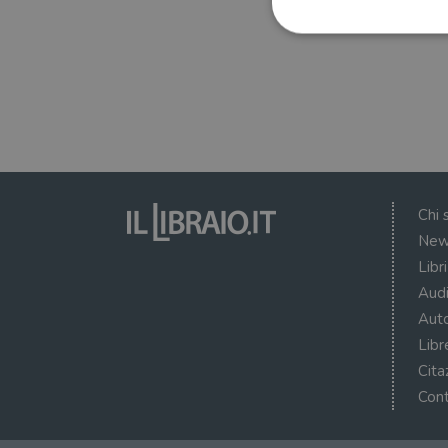
I cookie strettamente necessa
web non può essere utilizza
Nome
wordpress_test_cookie
Chi 
New
wordpress_sec_[hash]
Libr
wordpress_logged_in_[ha
Audi
Auto
CookieScriptConsent
Libr
msToken
Cita
Cont