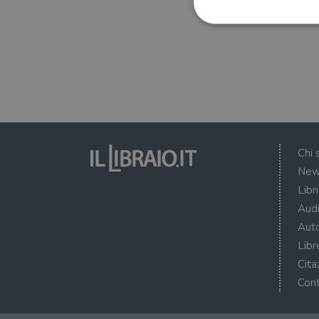
I cookie strettamente necessa
web non può essere utilizza
Nome
wordpress_test_cookie
Chi 
New
wordpress_sec_[hash]
Libr
wordpress_logged_in_[ha
Audi
Auto
CookieScriptConsent
Libr
msToken
Cita
Cont