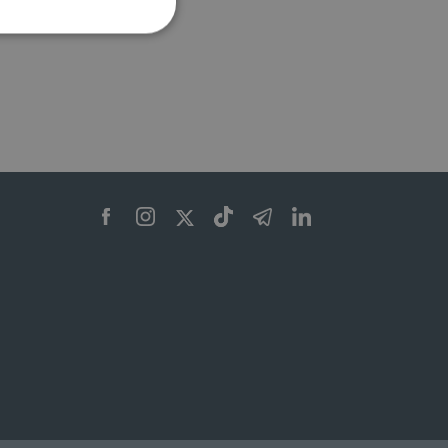
ione dell'account. Il sito
 pagina di login. Il
 Web è impostato per
sito
sito
te per il dominio corrente.
azione e sicurezza,
i loro dati siano protetti
no con i suoi servizi.