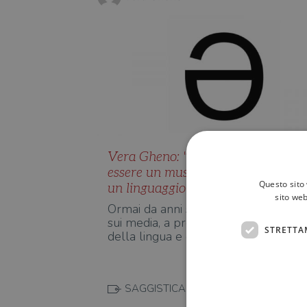
Vera Gheno: "La lingua non deve
essere un museo". Sulla necessità di
Questo sito 
un linguaggio inclusivo
sito web
Ormai da anni si discute, sui social e
sui media, a proposito di inclusività
STRETTA
della lingua e dell'us…
SAGGISTICA