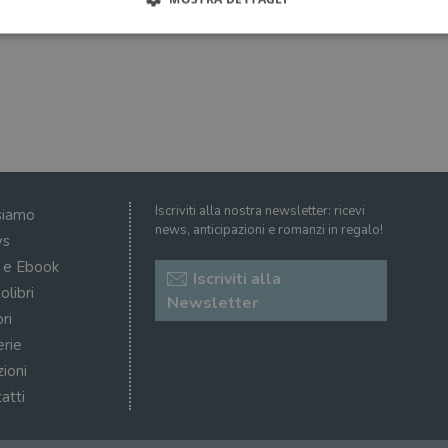
Strettamente necessari
Performance
Targeting
Terze parti
ri consentono le funzionalità principali del sito web come l'accesso dell'utente e la gest
to correttamente senza i cookie strettamente necessari.
Fornitore
/
Scadenza
Descrizione
Dominio
Sessione
WordPress imposta questo cookie quando accedi alla
Automattic
Iscriviti alla nostra newsletter: ricevi
siamo
cookie viene utilizzato per verificare se il browser
Inc.
news, anticipazioni e romanzi in regalo!
consentire o rifiutare i cookie.
.illibraio.it
s
.illibraio.it
Sessione
Usato per gestire la sessione degli utenti loggati sul 
i e Ebook
Iscriviti alla
sh]
.illibraio.it
Sessione
Usato per gestire la sessione degli utenti loggati sul 
olibri
Newsletter
ri
1 mese
Memorizza lo stato del consenso ai cookie dell'uten
CookieScript
.illibraio.it
erie
.tiktok.com
1
Questo cookie viene utilizzato per scopi di autentic
zioni
settimana
assicurando che gli utenti rimangano registrati e che 
3 giorni
quando navigano attraverso il sito web o interagisco
atti