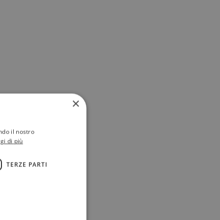
×
ndo il nostro
gi di più
TERZE PARTI