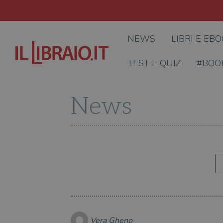
NEWS
LIBRI E EB
TEST E QUIZ
#BOO
News
Vera Gheno