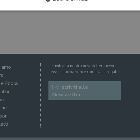
Strettamente necessari
Performance
Targeting
Terze parti
ri consentono le funzionalità principali del sito web come l'accesso dell'utente e la gest
to correttamente senza i cookie strettamente necessari.
Fornitore
/
Scadenza
Descrizione
Dominio
Sessione
WordPress imposta questo cookie quando accedi alla
Automattic
Iscriviti alla nostra newsletter: ricevi
siamo
cookie viene utilizzato per verificare se il browser
Inc.
news, anticipazioni e romanzi in regalo!
consentire o rifiutare i cookie.
.illibraio.it
s
.illibraio.it
Sessione
Usato per gestire la sessione degli utenti loggati sul 
i e Ebook
Iscriviti alla
sh]
.illibraio.it
Sessione
Usato per gestire la sessione degli utenti loggati sul 
olibri
Newsletter
ri
1 mese
Memorizza lo stato del consenso ai cookie dell'uten
CookieScript
.illibraio.it
erie
.tiktok.com
1
Questo cookie viene utilizzato per scopi di autentic
zioni
settimana
assicurando che gli utenti rimangano registrati e che 
3 giorni
quando navigano attraverso il sito web o interagisco
atti