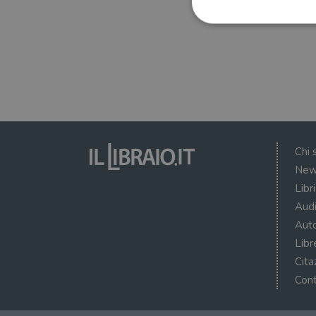
I cookie strettamente necessa
web non può essere utilizza
Nome
wordpress_test_cookie
Chi 
New
wordpress_sec_[hash]
Libr
wordpress_logged_in_[ha
Audi
Auto
CookieScriptConsent
Libr
msToken
Cita
Cont