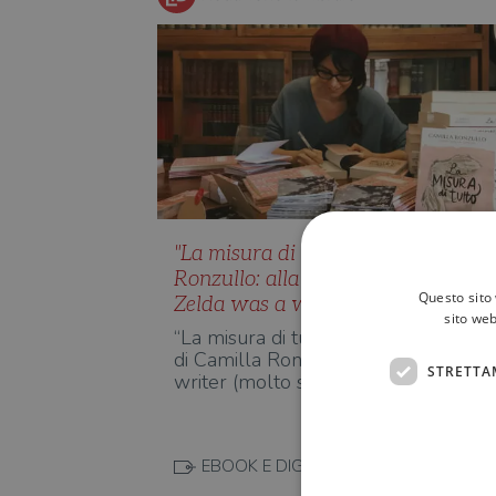
"La misura di tutto” di Camilla
Ronzullo: alla scoperta del libro di
Questo sito 
Zelda was a writer
sito web
“La misura di tutto”, il primo romanz
di Camilla Ronzullo, aka Zelda was 
STRETTA
writer (molto seguit…
EBOOK E DIGITALE