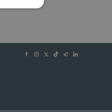
ione dell'account. Il sito
 pagina di login. Il
 Web è impostato per
sito
sito
te per il dominio corrente.
azione e sicurezza,
i loro dati siano protetti
no con i suoi servizi.