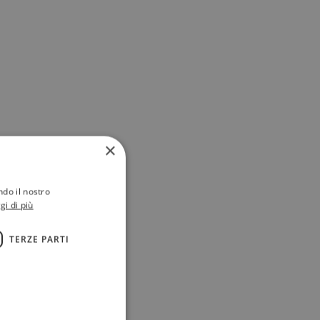
×
ndo il nostro
gi di più
TERZE PARTI