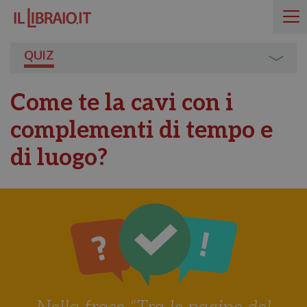
QUIZ
Come te la cavi con i
complementi di tempo e
di luogo?