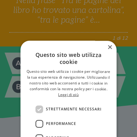
Nella frase “Tra le pagine del
libro ho trovato una cartolina”,
“tra le pagine” è…
1 di 12
×
Questo sito web utilizza
cookie
A
Un complemento di stato in luogo
Questo sito web utilizza i cookie per migliorare
la tua esperienza di navigazione. Utilizzando il
nostro sito web acconsenti a tutti i cookie in
B
Un complemento di moto per luogo
conformità con la nostra policy per i cookie.
Leggi di più
STRETTAMENTE NECESSARI
PERFORMANCE