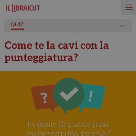
QUIZ
Come te la cavi con la
punteggiatura?
In quale di queste frasi
metteresti una virgola?