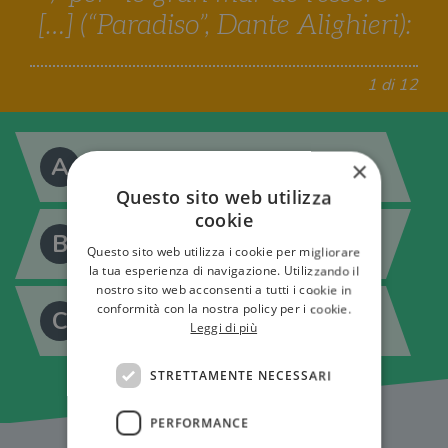
[…] (“Paradiso”, Dante Alighieri):
1 di 12
A
×
L’universo
Questo sito web utilizza
cookie
B
L’oceano
Questo sito web utilizza i cookie per migliorare
la tua esperienza di navigazione. Utilizzando il
nostro sito web acconsenti a tutti i cookie in
conformità con la nostra policy per i cookie.
C
Il Paradiso
Leggi di più
STRETTAMENTE NECESSARI
PERFORMANCE