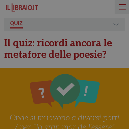
QUIZ
Il quiz: ricordi ancora le
metafore delle poesie?
Onde si muovono a diversi porti
/ per “lo gran mar de l'essere”