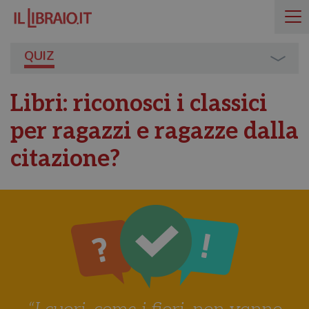
QUIZ
Libri: riconosci i classici
per ragazzi e ragazze dalla
citazione?