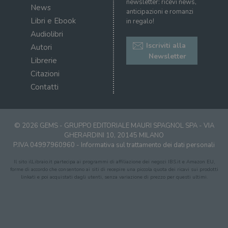
newsletter: ricevi news,
News
correttamente senza i cookie strettamente
anticipazioni e romanzi
necessari.
Libri e Ebook
in regalo!
Fornitore
/
Audiolibri
Nome
Scadenza
Desc
Dominio
Iscriviti alla
Autori
wordpress_test_cookie
Sessione
Wor
Automattic
Newsletter
Librerie
imp
Inc.
ques
.illibraio.it
Citazioni
quan
alla
Contatti
login
vien
util
verif
bro
è im
© 2026 GEMS - GRUPPO EDITORIALE MAURI SPAGNOL SPA - VIA
per 
GHERARDINI 10, 20145 MILANO
o rif
P.IVA 04997960960 -
Informativa sul trattamento dei dati personali
cook
wordpress_sec_[hash]
.illibraio.it
Sessione
Usat
Il sito ilLibraio.it partecipa ai programmi di affiliazione dei negozi IBS.it e Amazon EU,
gesti
forme di accordo che consentono ai siti di recepire una piccola quota dei ricavi sui prodotti
sess
linkati e poi acquistati dagli utenti, senza variazione di prezzo per questi ultimi.
uten
sul s
wordpress_logged_in_[hash]
.illibraio.it
Sessione
Usat
gesti
sess
uten