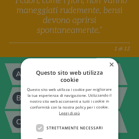
“I cuori, come i fiori, non vanno
maneggiati rudemente, bensì
devono aprirsi
spontaneamente.”
1 di 12
×
"Il piccolo principe" di Antoine de Saint-
Questo sito web utilizza
A
Exupéry
cookie
Questo sito web utilizza i cookie per migliorare
"L'ultimo dei Mohicani" di James Fenimore
la tua esperienza di navigazione. Utilizzando il
B
Cooper
nostro sito web acconsenti a tutti i cookie in
conformità con la nostra policy per i cookie.
Leggi di più
C
"Piccole donne" di Louisa May Alcott
STRETTAMENTE NECESSARI