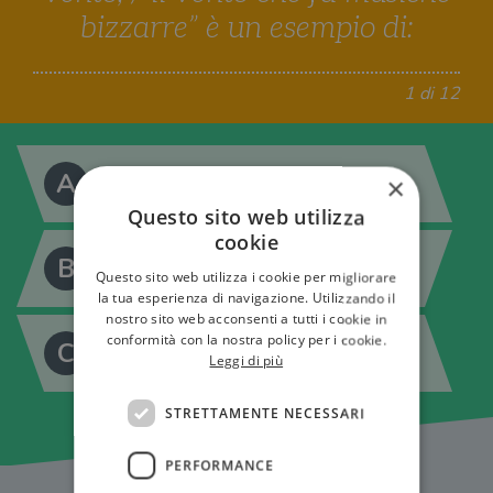
bizzarre” è un esempio di:
1 di 12
A
×
Anadiplosi
Questo sito web utilizza
cookie
B
Enjambement
Questo sito web utilizza i cookie per migliorare
la tua esperienza di navigazione. Utilizzando il
nostro sito web acconsenti a tutti i cookie in
conformità con la nostra policy per i cookie.
C
Ripetizione
Leggi di più
STRETTAMENTE NECESSARI
PERFORMANCE