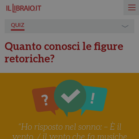
QUIZ
Quanto conosci le figure
retoriche?
“Ho risposto nel sonno: – È il
vento, / il vento che fa musiche