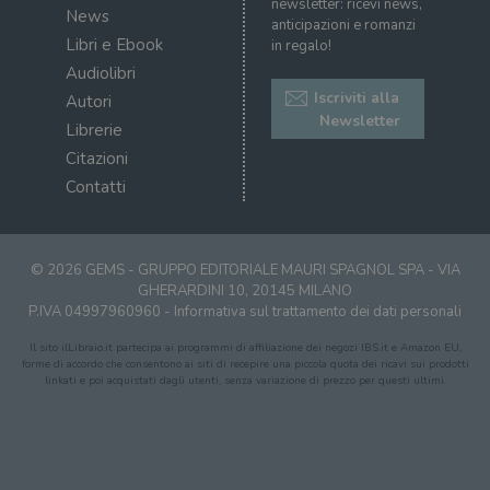
newsletter: ricevi news,
News
correttamente senza i cookie strettamente
anticipazioni e romanzi
necessari.
Libri e Ebook
in regalo!
Fornitore
/
Audiolibri
Nome
Scadenza
Desc
Dominio
Iscriviti alla
Autori
wordpress_test_cookie
Sessione
Wor
Automattic
Newsletter
Librerie
imp
Inc.
ques
.illibraio.it
Citazioni
quan
alla
Contatti
login
vien
util
verif
bro
è im
© 2026 GEMS - GRUPPO EDITORIALE MAURI SPAGNOL SPA - VIA
per 
GHERARDINI 10, 20145 MILANO
o rif
P.IVA 04997960960 -
Informativa sul trattamento dei dati personali
cook
wordpress_sec_[hash]
.illibraio.it
Sessione
Usat
Il sito ilLibraio.it partecipa ai programmi di affiliazione dei negozi IBS.it e Amazon EU,
gesti
forme di accordo che consentono ai siti di recepire una piccola quota dei ricavi sui prodotti
sess
linkati e poi acquistati dagli utenti, senza variazione di prezzo per questi ultimi.
uten
sul s
wordpress_logged_in_[hash]
.illibraio.it
Sessione
Usat
gesti
sess
uten