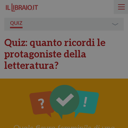
QUIZ
Quiz: quanto ricordi le
protagoniste della
letteratura?