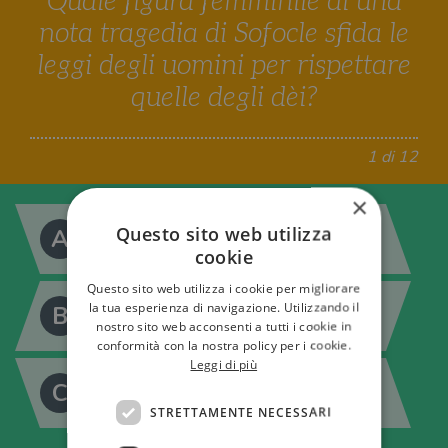
Quale figura femminile di una
nota tragedia di Sofocle sfida le
leggi degli uomini per rispettare
quelle degli dèi?
1 di 12
×
Questo sito web utilizza
A
Medea
cookie
Questo sito web utilizza i cookie per migliorare
la tua esperienza di navigazione. Utilizzando il
B
Antigone
nostro sito web acconsenti a tutti i cookie in
conformità con la nostra policy per i cookie.
Leggi di più
C
Elettra
STRETTAMENTE NECESSARI