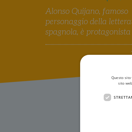
Alonso Quijano, famoso
personaggio della lettera
spagnola, è protagonista
Questo sito 
sito web
STRETTA