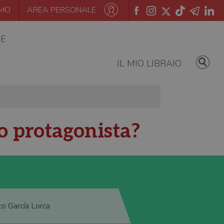
AMO
AREA PERSONALE
IE
IL MIO LIBRAIO
uo protagonista?
co García Lorca