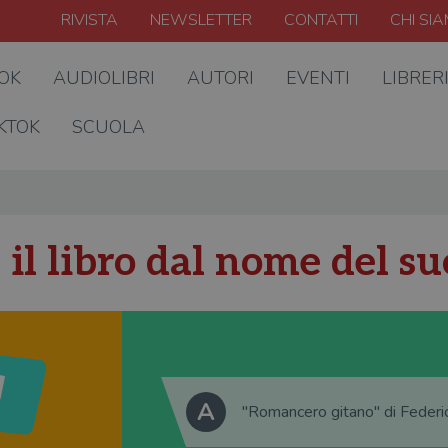
RIVISTA
NEWSLETTER
CONTATTI
CHI SI
OOK
AUDIOLIBRI
AUTORI
EVENTI
LIBRER
KTOK
SCUOLA
 il libro dal nome del s
A
"Romancero gitano" di Federi