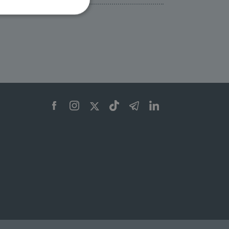
ione dell'account. Il sito
 pagina di login. Il
 Web è impostato per
sito
sito
te per il dominio corrente.
azione e sicurezza,
i loro dati siano protetti
no con i suoi servizi.