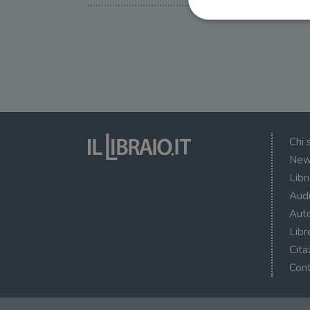
I cookie strettamente necessa
web non può essere utilizza
Nome
wordpress_test_cookie
Chi 
New
Libr
wordpress_sec_[hash]
Audi
wordpress_logged_in_[ha
Auto
CookieScriptConsent
Libr
msToken
Cita
Cont