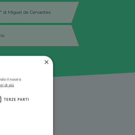
" di Miguel de Cervantes
no
×
ndo il nostro
gi di più
TERZE PARTI