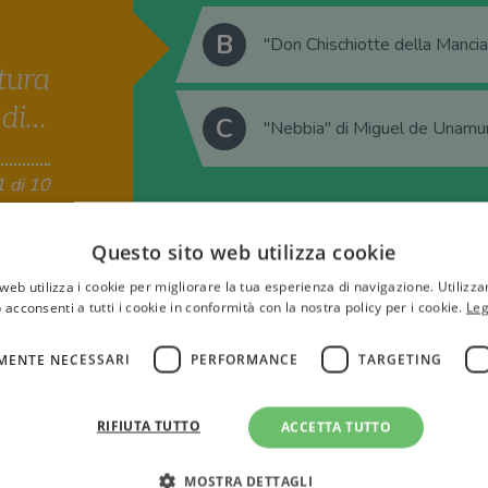
B
"Don Chischiotte della Mancia
tura
 di…
C
"Nebbia" di Miguel de Unamu
1 di 10
Questo sito web utilizza cookie
web utilizza i cookie per migliorare la tua esperienza di navigazione. Utilizza
 acconsenti a tutti i cookie in conformità con la nostra policy per i cookie.
Leg
MENTE NECESSARI
PERFORMANCE
TARGETING
RIFIUTA TUTTO
ACCETTA TUTTO
Tutti i quiz
MOSTRA DETTAGLI