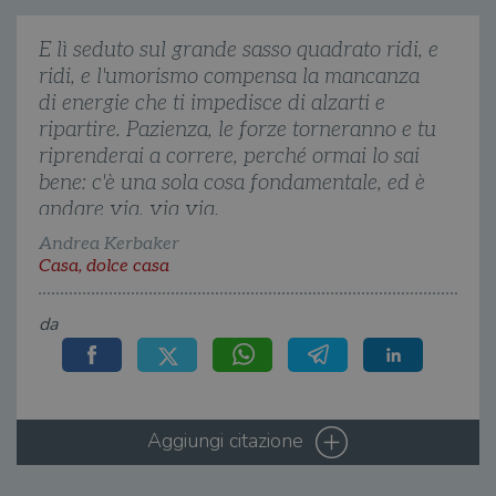
quan
alla
login
E lì seduto sul grande sasso quadrato ridi, e
vien
util
ridi, e l'umorismo compensa la mancanza
verif
bro
di energie che ti impedisce di alzarti e
è im
per 
ripartire. Pazienza, le forze torneranno e tu
o rif
riprenderai a correre, perché ormai lo sai
cook
bene: c'è una sola cosa fondamentale, ed è
wordpress_sec_[hash]
.illibraio.it
Sessione
Usat
gesti
andare via, via via.
sess
uten
Andrea Kerbaker
sul s
Casa, dolce casa
wordpress_logged_in_[hash]
.illibraio.it
Sessione
Usat
gesti
sess
da
uten
sul s
CookieScriptConsent
1 mese
Memo
CookieScript
stat
.illibraio.it
cons
cook
Aggiungi citazione
dell
il d
corr