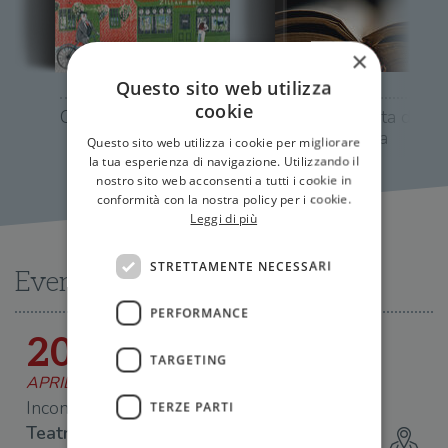
×
Questo sito web utilizza
cookie
Casa, dolce casa
La vita segreta dei
libri fantasma
Questo sito web utilizza i cookie per migliorare
la tua esperienza di navigazione. Utilizzando il
nostro sito web acconsenti a tutti i cookie in
conformità con la nostra policy per i cookie.
Leggi di più
STRETTAMENTE NECESSARI
Eventi
PERFORMANCE
20
TARGETING
APRILE 2026
Incontro con Andrea Kerbaker
TERZE PARTI
Teatro Manzoni